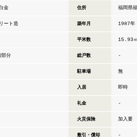
白金
福岡県福
住所
リート造
1987年
築年月
15.93
平米数
階部分
-
総戸数
無
駐車場
即時
入居
-
礼金
加入要
火災保険
-
敷引・償却