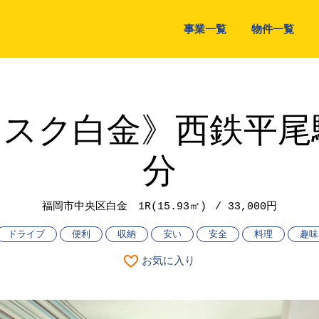
事業一覧
物件一覧
スク白金》西鉄平尾
分
福岡市中央区白金
1R(15.93㎡)
33,000円
ドライブ
便利
収納
安い
安全
料理
趣味
お気に入り