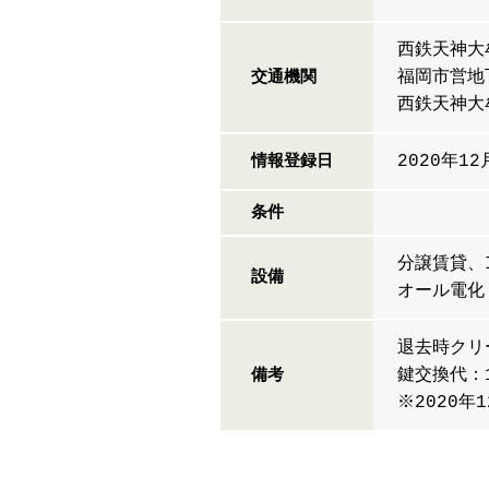
西鉄天神大
福岡市営地
交通機関
西鉄天神大
2020年12
情報登録日
条件
分譲賃貸、
設備
オール電
退去時クリ
鍵交換代：1
備考
※2020年