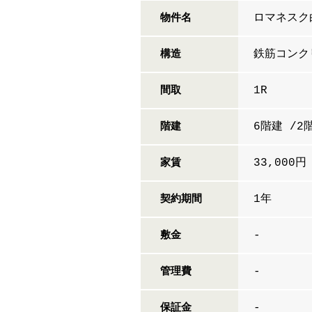
ロマネスク
物件名
鉄筋コンク
構造
1R
間取
6階建 /2
階建
33,000円
家賃
1年
契約期間
-
敷金
-
管理費
-
保証金