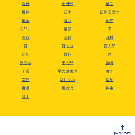
賀茂
小田部
早良
椎原
四箇
四箇田団地
重留
城西
昭代
次郎丸
祖原
田
高取
田隈
田村
西
西油山
西入部
西新
野芥
原
原団地
東入部
藤崎
干隈
星の原団地
曲渕
南庄
室住団地
室見
百道
百道浜
弥生
脇山