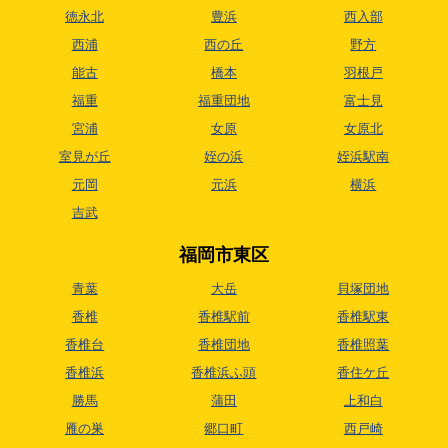
徳永北
豊浜
西入部
西浦
西の丘
野方
能古
橋本
羽根戸
福重
福重団地
富士見
宮浦
女原
女原北
室見が丘
姪の浜
姪浜駅南
元岡
元浜
横浜
吉武
福岡市東区
青葉
大岳
貝塚団地
香椎
香椎駅前
香椎駅東
香椎台
香椎団地
香椎照葉
香椎浜
香椎浜ふ頭
香住ケ丘
勝馬
蒲田
上和白
雁の巣
郷口町
西戸崎