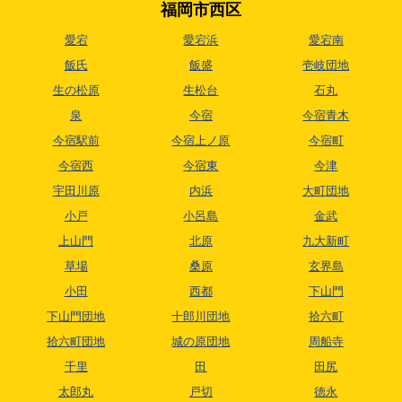
福岡市西区
愛宕
愛宕浜
愛宕南
飯氏
飯盛
壱岐団地
生の松原
生松台
石丸
泉
今宿
今宿青木
今宿駅前
今宿上ノ原
今宿町
今宿西
今宿東
今津
宇田川原
内浜
大町団地
小戸
小呂島
金武
上山門
北原
九大新町
草場
桑原
玄界島
小田
西都
下山門
下山門団地
十郎川団地
拾六町
拾六町団地
城の原団地
周船寺
千里
田
田尻
太郎丸
戸切
徳永