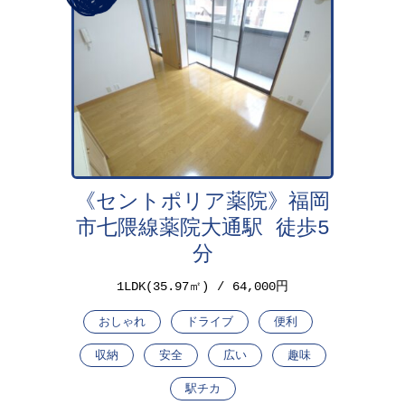
《セントポリア薬院》福岡
市七隈線薬院大通駅 徒歩5
分
1LDK(35.97㎡)
64,000円
おしゃれ
ドライブ
便利
収納
安全
広い
趣味
駅チカ