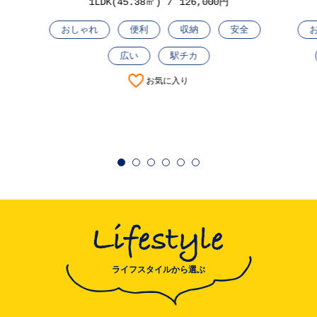
1LDK(45.38㎡)
126,000円
おしゃれ
便利
収納
安全
広い
駅チカ
お気に入り
1
2
3
4
5
6
ライフスタイルから選ぶ