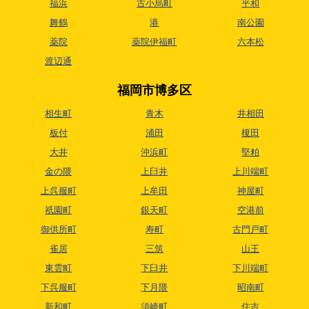
福浜
古小烏町
平和
舞鶴
港
南公園
薬院
薬院伊福町
六本松
渡辺通
福岡市博多区
相生町
青木
井相田
板付
浦田
榎田
大井
沖浜町
堅粕
金の隈
上臼井
上川端町
上呉服町
上牟田
神屋町
祇園町
銀天町
空港前
御供所町
寿町
古門戸町
雀居
三筑
山王
東雲町
下臼井
下川端町
下呉服町
下月隈
昭南町
新和町
須崎町
住吉