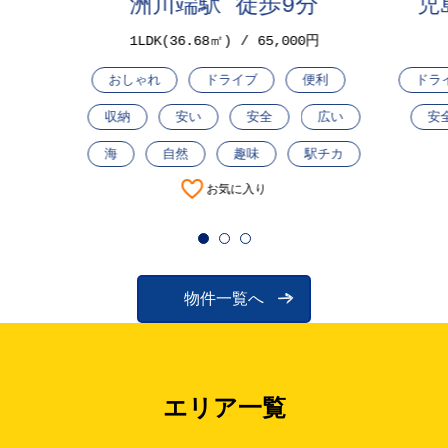
洲川端駅 徒歩9分
児
1LDK(36.68㎡)
65,000円
おしゃれ
ドライブ
便利
ドラ
収納
安い
安全
広い
安
海
自然
趣味
駅チカ
お気に入り
1
2
3
物件一覧へ
エリア一覧