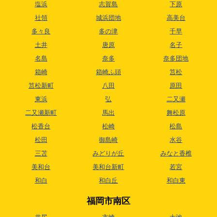
塩浜
志賀島
下原
社領
城浜団地
高美台
多々良
多の津
千早
土井
唐原
名子
名島
奈多
奈多団地
箱崎
箱崎ふ頭
筥松
筥松新町
八田
原田
東浜
弘
二又瀬
二又瀬新町
馬出
舞松原
松香台
松崎
松島
松田
御島崎
水谷
三苫
みどりが丘
みなと香椎
美和台
美和台新町
若宮
和白
和白丘
和白東
福岡市南区