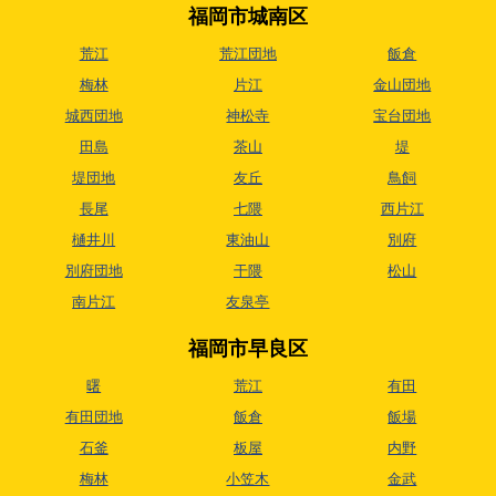
福岡市城南区
荒江
荒江団地
飯倉
梅林
片江
金山団地
城西団地
神松寺
宝台団地
田島
茶山
堤
堤団地
友丘
鳥飼
長尾
七隈
西片江
樋井川
東油山
別府
別府団地
干隈
松山
南片江
友泉亭
福岡市早良区
曙
荒江
有田
有田団地
飯倉
飯場
石釜
板屋
内野
梅林
小笠木
金武