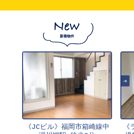
新着物件
Next
《JCビル》福岡市箱崎線中
《