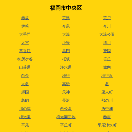
福岡市中央区
赤坂
荒津
荒戸
伊崎
今泉
今川
大手門
大濠
大濠公園
大宮
小笹
清川
草香江
黒門
警固
御所ケ谷
桜坂
笹丘
山荘通
浄水通
城内
白金
地行
地行浜
大名
高砂
谷
輝国
天神
唐人町
鳥飼
長浜
那の川
那の津
西公園
西中洲
梅光園
梅光園団地
春吉
平尾
平丘町
平尾浄水町