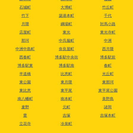
石城町
大博町
竹丘町
竹下
築港本町
千代
月隈
綱場町
対馬小路
店屋町
東光
東光寺町
那珂
中呉服町
中洲
中洲中島町
奈良屋町
西月隈
西春町
博多駅中央街
博多駅前
博多駅東
博多駅南
春町
半道橋
比恵町
光丘町
東公園
東月隈
東那珂
東比恵
東平尾
東平尾公園
南八幡町
南本町
美野島
麦野
元町
諸岡
豊
吉塚
吉塚本町
立花寺
冷泉町