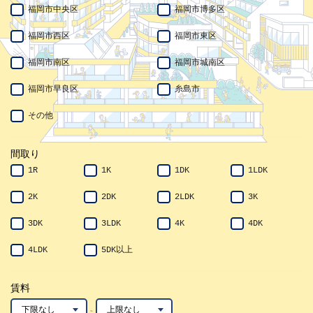
福岡市中央区
福岡市博多区
福岡市西区
福岡市東区
福岡市南区
福岡市城南区
福岡市早良区
糸島市
その他
間取り
1R
1K
1DK
1LDK
2K
2DK
2LDK
3K
3DK
3LDK
4K
4DK
4LDK
5DK以上
賃料
~