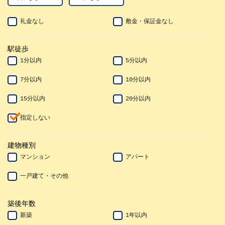
礼金なし
敷金・保証金なし
駅徒歩
1分以内
5分以内
7分以内
10分以内
15分以内
20分以内
指定しない
建物種別
マンション
アパート
一戸建て・その他
築後年数
新築
1年以内