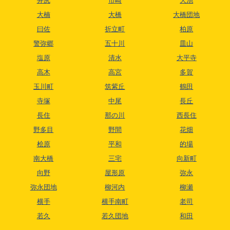
井尻
市崎
大池
大楠
大橋
大橋団地
曰佐
折立町
柏原
警弥郷
五十川
皿山
塩原
清水
大平寺
高木
高宮
多賀
玉川町
筑紫丘
鶴田
寺塚
中尾
長丘
長住
那の川
西長住
野多目
野間
花畑
桧原
平和
的場
南大橋
三宅
向新町
向野
屋形原
弥永
弥永団地
柳河内
柳瀬
横手
横手南町
老司
若久
若久団地
和田