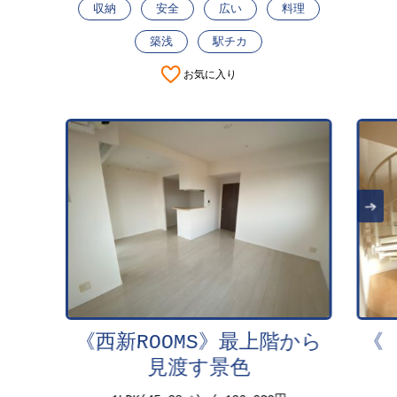
収納
安全
広い
料理
築浅
駅チカ
お気に入り
Next
《西新ROOMS》最上階から
《
見渡す景色