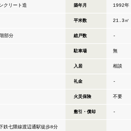
ンクリート造
1992年
築年月
21.3㎡
平米数
1階部分
-
総戸数
無
駐車場
相談
入居
-
礼金
不要
火災保険
-
敷引・償却
下鉄七隈線渡辺通駅徒歩8分