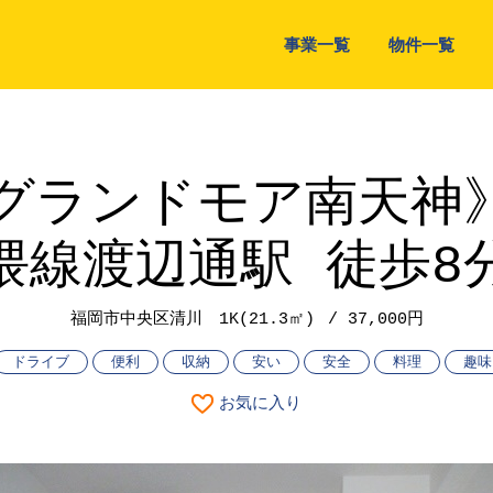
事業一覧
物件一覧
グランドモア南天神
隈線渡辺通駅 徒歩8
福岡市中央区清川
1K(21.3㎡)
37,000円
ドライブ
便利
収納
安い
安全
料理
趣味
お気に入り