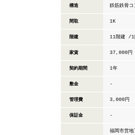
鉄筋鉄骨コ
構造
1K
間取
11階建 /
階建
37,000円
家賃
1年
契約期間
-
敷金
3,000円
管理費
-
保証金
福岡市営地